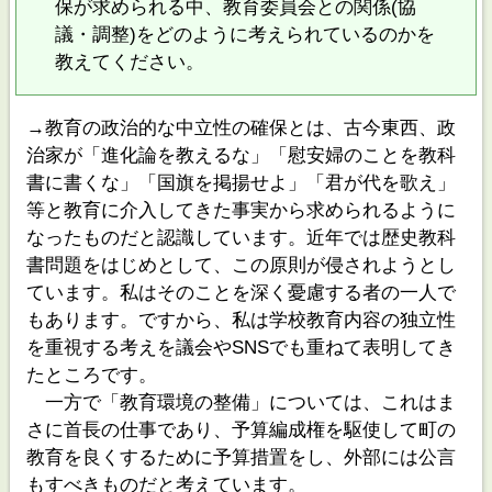
保が求められる中、教育委員会との関係(協
議・調整)をどのように考えられているのかを
教えてください。
→教育の政治的な中立性の確保とは、古今東西、政
治家が「進化論を教えるな」「慰安婦のことを教科
書に書くな」「国旗を掲揚せよ」「君が代を歌え」
等と教育に介入してきた事実から求められるように
なったものだと認識しています。近年では歴史教科
書問題をはじめとして、この原則が侵されようとし
ています。私はそのことを深く憂慮する者の一人で
もあります。ですから、私は学校教育内容の独立性
を重視する考えを議会やSNSでも重ねて表明してき
たところです。
一方で「教育環境の整備」については、これはま
さに首長の仕事であり、予算編成権を駆使して町の
教育を良くするために予算措置をし、外部には公言
もすべきものだと考えています。