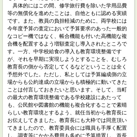
具体的にはこの間、修学旅行費を除いた学用品費
等の無償化を進めたことは、自他ともに認める実績
です。また、教員の負担軽減のために、両学校には
今年度予算の査定において予算要求のあった一般的
なコピー機ではなく、帳合機能も付いた高機能な複
合機を配置するよう増額査定し導入されたところで
す。一方、中学校給食の導入も教育環境整備です
が、それを早期に実現しようとすることを、むしろ
教育長の側から否定してくるなどということは全く
予想外でした。ただし、私としては予算編成側の立
場からも公約達成の立場からも積極的に動いてきた
ことは付言しておきたいと思います。そして、当町
の最大の教育環境整備である学校建設にあたって
も、公民館や図書館の機能も複合化することで素晴
らしい教育環境とするよう、就任当初から教育長に
お伝えしてきました。教育長にも大枠では同意頂い
てきましたので、教育委員会には職員も手厚く配置
し、調査等にかかる費用も多めに予算措置し、首長