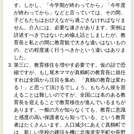
す。しかし、「今学期が終わってから」「今年度
が終わってから」などと言っていては、その間、
子どもたちはおびえながら過ごさなければなりま
せん。介入には、必要な速さがあります。実例は
詳述すべきではないため喩え話としましたが、教
育長と私との間に教育観で大きな違いはないもの
の、どの程度速く行うべきかという違いはありま
した。
第三に、教育移住を増やす必要です。仮の話で恐
縮ですが、もし尾木ママが真鶴町の教育長に就任
すれば全国から注目を集め、「真鶴の教育は変わ
る！」と思って頂けるでしょう。もちろん彼を迎
えることは難しいのですが、全国には名のある教
育長を迎えることで教育移住が進んでいるまちが
あります。一般の方が知らなくても、教育に意識
と感度の高い保護者なら知っている、という教育
者はたくさんいます。人口減少にあえぐ真鶴町で
は、新しい学校の建設を機に北海道安平町や長野