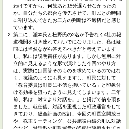
わけですから、何故あと15分遅らせなかったの
か。自分たちの都合を優先させて、町民との時間
に割り込んできたお二方の判断は不適切だと感じ
ています。
第二に、瀧本氏と松野氏の2名が予告なく4社の報
道機関を引き連れておいでになりました。私は疑
問には当然ながら答えるべきだと考えています
し、私には説明責任があります。しかし無用に対
立的に見えるような形で演出した今回のやり方
は、実際には回答そのものを求めているのではな
く、抗議のようにも見えますし、町民に対して
「教育委員は町長に不信を抱いている」と印象付
ける効果を狙ったように見えてしまいます。二年
前、私は「対立より対話を。」と掲げて信を頂き
ました。就任後、対話を重視した町政運営をして
きており、総合計画の改訂、今回の町長室開放日
や、株主ミーティング、公共施設再編の町民対話
会など、対話型の町政運営の姿勢は評価されてき