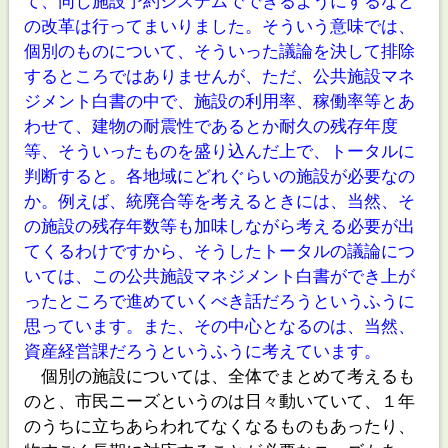
て、同じ施設予約システムでできるようにするなど
の改革は行ってまいりました。そういう意味では、
個別のものについて、そういった議論を決して排除
するところではありませんが、ただ、公共施設マネ
ジメント白書の中で、施設の利用率、稼働率等とあ
わせて、建物の耐震性であるとか耐久の残存年度
等、そういったものを盛り込んだ上で、トータルに
判断すると。各地域にどれぐらいの施設が必要なの
か。例えば、統廃合等を考えるときには、当然、そ
の施設の残存年数等も加味しながら考える必要が出
てくるわけですから、そうしたトータルの議論につ
いては、この公共施設マネジメント白書ができ上が
ったところで進めていくべき話だろうというふうに
思っています。また、その中心となるのは、当然、
資産経営課だろうというふうに考えています。
個別の施設については、全体でまとめて考えるも
のと、市民ニーズというのは日々動いていて、１年
のうちに立ちあらわれてなくなるものもあったり、