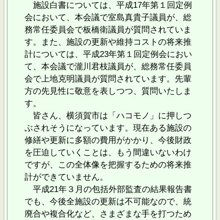
施設白書については、平成17年第１回定例
会において、本会議で室島真貴子議員が、総
務常任委員会で板橋衛議員が質問されていま
す。また、施設の更新や維持コストの将来推
計については、平成23年第１回定例会におい
て、本会議で瀧川君枝議員が、総務常任委員
会で上地克明議員が質問されています。先輩
方の先見性に敬意を表しつつ、質問いたしま
す。
皆さん、横須賀市は「ハコモノ」に押しつ
ぶされそうになっています。現在ある施設の
修繕や更新に多額の費用がかかり、今後財政
を圧迫していくことは、もう間違いないわけ
ですが、この全体像を把握するための将来推
計ができていません。
平成21年３月の包括外部監査の結果報告書
でも、今後全施設の更新は不可能なので、統
廃合や複合化など、さまざまな手を打つため