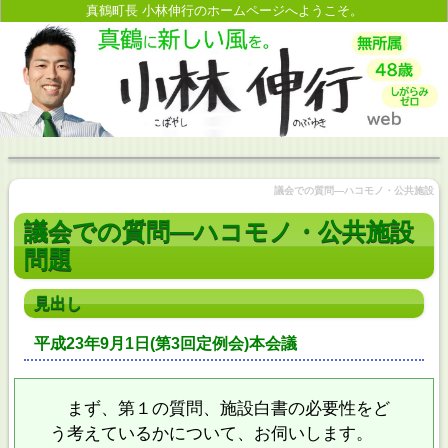
真鶴町長 小林伸行のホームページへようこそ。
議会での質問―ハコモノ・公共施設
議会での質問―ハコモノ・公共施設
問題
見出し
平成23年9月1日(第3回定例会)本会議
まず、第１の質問、施設白書の必要性をど
う考えているかについて、お伺いします。