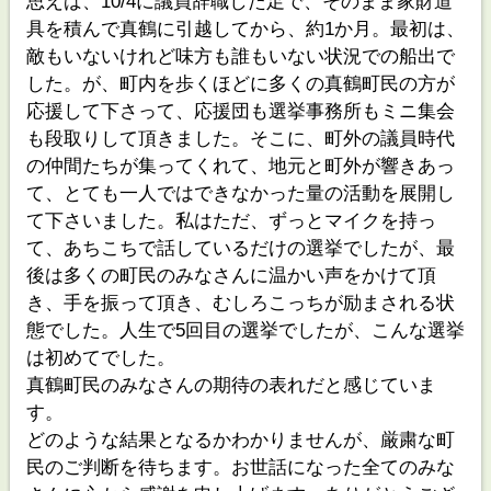
思えば、10/4に議員辞職した足で、そのまま家財道
具を積んで真鶴に引越してから、約1か月。最初は、
敵もいないけれど味方も誰もいない状況での船出で
した。が、町内を歩くほどに多くの真鶴町民の方が
応援して下さって、応援団も選挙事務所もミニ集会
も段取りして頂きました。そこに、町外の議員時代
の仲間たちが集ってくれて、地元と町外が響きあっ
て、とても一人ではできなかった量の活動を展開し
て下さいました。私はただ、ずっとマイクを持っ
て、あちこちで話しているだけの選挙でしたが、最
後は多くの町民のみなさんに温かい声をかけて頂
き、手を振って頂き、むしろこっちが励まされる状
態でした。人生で5回目の選挙でしたが、こんな選挙
は初めてでした。
真鶴町民のみなさんの期待の表れだと感じていま
す。
どのような結果となるかわかりませんが、厳粛な町
民のご判断を待ちます。お世話になった全てのみな