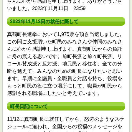
さんに心から感謝を申し上げます。ありがとうござ
いました。2023年11月11日 23:59
2023年11月12日の就任に際して
真鶴町長選挙において1,975票を頂き当選しました。
この間ご支援頂いた町民のみなさんや仲間のみなさ
んに心から感謝申し上げます。真鶴町民からの負託
に身の震える思いです。前町長派と前々町長派、リ
コール賛成派と反対派、地元民と移住者、全ての分
断を越えて、みんなのための町長になりたいと思い
ます。早期に全議員・全職員と対話を持ち、役場を
もっと町民の役に立つ場所にして、職員が町民から
感謝される職場にしたいと考えています。
町長日記について
11/12に真鶴町長に就任してから、怒涛のようなスケ
ジュールに追われ、全国からの祝福のメッセージを