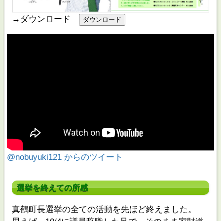
→ダウンロード
@nobuyuki121 からのツイート
選挙を終えての所感
真鶴町長選挙の全ての活動を先ほど終えました。