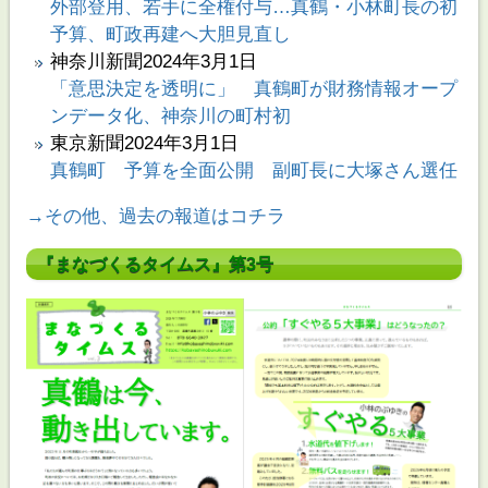
外部登用、若手に全権付与…真鶴・小林町長の初
予算、町政再建へ大胆見直し
神奈川新聞2024年3月1日
「意思決定を透明に」 真鶴町が財務情報オープ
ンデータ化、神奈川の町村初
東京新聞2024年3月1日
真鶴町 予算を全面公開 副町長に大塚さん選任
→その他、過去の報道はコチラ
『まなづくるタイムス』第3号